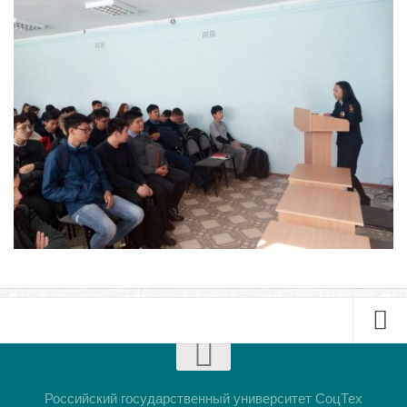
Библиотека
Студенческий совет
Студенческое научное общество
Социальная поддержка студентов
Центр содействия трудоустройству выпускников
График учебного процесса
Электронное обучение и дистанционные
образовательные технологии
Демонстрационный экзамен
Родителям
Образовательный кредит
Памятка обучающимся
Буклет
КФ РГУ СоцТех
Презентация
Российский государственный университет СоцТех