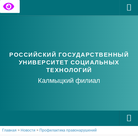
Главная
Государственные информационные ресурсы
Обратная связь
РОССИЙСКИЙ ГОСУДАРСТВЕННЫЙ
Часто задаваемые вопросы
УНИВЕРСИТЕТ СОЦИАЛЬНЫХ
ТЕХНОЛОГИЙ
Калмыцкий филиал
Главная
>
Новости
>
Профилактика правонарушений
О РГУ СоцТех