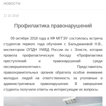
НОВОСТИ
Учёный совет
Филиалы
17.10.2018
История университета
Профилактика правонарушений
Контакты РГУ СоцТех
Сведения об образовательной организации
09 октября 2018 года в КФ МГГЭУ состоялась встреча
студентов первого года обучения с Бальджановой Н.В.,
Абитуриенту
инспектором ОПДН УМВД России по г. Элисте, которая
Рейтинговые списки
провела профилактическую беседу «Профилактика
Рекомендованные к зачислению
преступлений и правонарушений среди
несовершеннолетних». Представитель
Приказы о зачислении
правоохранительных органов обратила особое внимание
Студенту
молодых людей на ответственность за уголовные и
административные правонарушения. В завершение
Личный кабинет
студенты получили ответы на интересующие их вопросы.
Расписание учебных занятий студентов на 2-ое
полугодие
Коллективные творческие дела