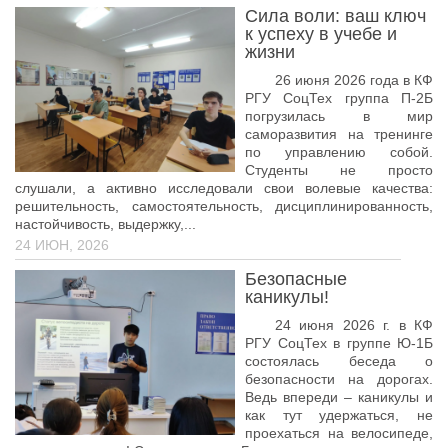
Сила воли: ваш ключ
к успеху в учебе и
жизни
26 июня 2026 года в КФ
РГУ СоцТех группа П-2Б
погрузилась в мир
саморазвития на тренинге
по управлению собой.
Студенты не просто
слушали, а активно исследовали свои волевые качества:
решительность, самостоятельность, дисциплинированность,
настойчивость, выдержку,...
24 ИЮН, 2026
Безопасные
каникулы!
24 июня 2026 г. в КФ
РГУ СоцТех в группе Ю-1Б
состоялась беседа о
безопасности на дорогах.
Ведь впереди – каникулы и
как тут удержаться, не
проехаться на велосипеде,