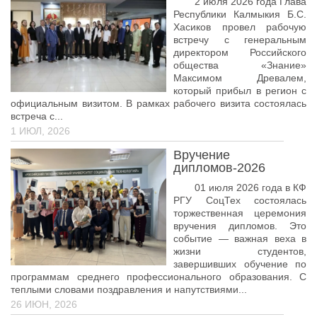
2 июля 2026 года Глава
Республики Калмыкия Б.С.
Лицензирование-2026
Хасиков провел рабочую
встречу с генеральным
09.02.09 Веб-разработка
директором Российского
общества «Знание»
09.02.13 Интеграция решений с применением
Максимом Древалем,
технологий искусственного интеллекта
который прибыл в регион с
официальным визитом. В рамках рабочего визита состоялась
встреча с...
1 ИЮЛ, 2026
Вручение
дипломов-2026
01 июля 2026 года в КФ
РГУ СоцТех состоялась
торжественная церемония
вручения дипломов. Это
событие — важная веха в
жизни студентов,
завершивших обучение по
программам среднего профессионального образования. С
теплыми словами поздравления и напутствиями...
26 ИЮН, 2026