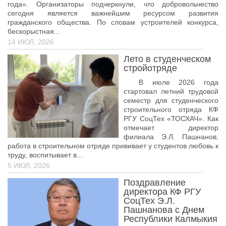
года». Организаторы подчеркнули, что добровольчество
сегодня является важнейшим ресурсом развития
Библиотека
гражданского общества. По словам устроителей конкурса,
бескорыстная...
Студенческий совет
14 ИЮЛ, 2026
Студенческое научное общество
Лето в студенческом
Социальная поддержка студентов
стройотряде
Центр содействия трудоустройству выпускников
В июле 2026 года
стартовал летний трудовой
График учебного процесса
семестр для студенческого
строительного отряда КФ
Электронное обучение и дистанционные
РГУ СоцТех «ТОСХАЧ». Как
образовательные технологии
отмечает директор
филиала Э.Л. Пашнанов,
Демонстрационный экзамен
работа в строительном отряде прививает у студентов любовь к
труду, воспитывает в...
Родителям
5 ИЮЛ, 2026
Образовательный кредит
Поздравление
директора КФ РГУ
Памятка обучающимся
СоцТех Э.Л.
КФ РГУ СоцТех
Пашнанова с Днем
Республики Калмыкия