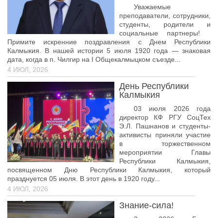
Педагогические чтения памяти Т.Н. Чедыровой
Уважаемые
преподаватели, сотрудники,
ПЦК
студенты, родители и
социальные партнеры!
ДПО
Примите искренние поздравления с Днем Республики
Лицензия
Калмыкия. В нашей истории 5 июля 1920 года — знаковая
дата, когда в п. Чилгир на I Общекалмыцком съезде...
Рабочие программы
4 ИЮЛ, 2026
Перечень ДПО
День Республики
Калмыкия
Музей КФ РГУ СоцТех
03 июля 2026 года
Материалы научно-практических конференций
директор КФ РГУ СоцТех
Э.Л. Пашнанов и студенты-
Наставничество
активисты приняли участие
в торжественном
Нормативные документы
мероприятии Главы
Республики Калмыкия,
Фото галерея
посвященном Дню Республики Калмыкия, который
празднуется 05 июля. В этот день в 1920 году...
Наши выпускники
4 ИЮЛ, 2026
НОКО
Знание-сила!
ФП “Молодые профессионалы”