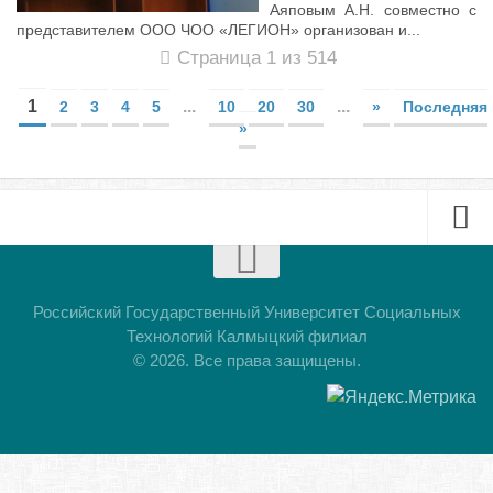
Аяповым А.Н. совместно с
представителем ООО ЧОО «ЛЕГИОН» организован и...
Страница 1 из 514
1
...
...
2
3
4
5
10
20
30
»
Последняя
»
Буклет
Презентация
Российский Государственный Университет Социальных
Технологий Калмыцкий филиал
© 2026. Все права защищены.