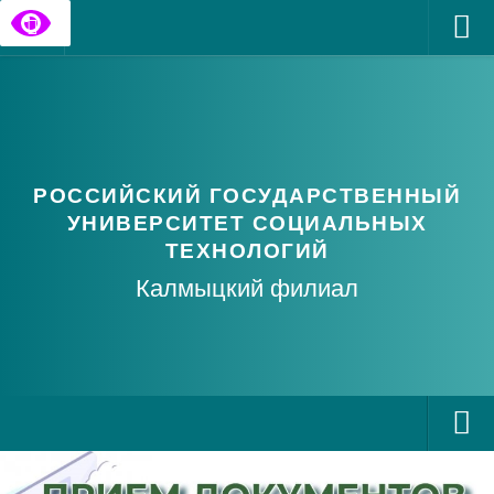
Главная
Государственные информационные ресурсы
Обратная связь
РОССИЙСКИЙ ГОСУДАРСТВЕННЫЙ
Часто задаваемые вопросы
УНИВЕРСИТЕТ СОЦИАЛЬНЫХ
ТЕХНОЛОГИЙ
Калмыцкий филиал
О РГУ СоцТех