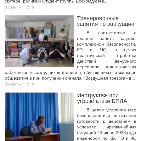
скутере, роликах! Студент группы Босхомджиев...
24 ИЮН, 2026
Тренировочные
занятия по эвакуации
В соответствии с
планом работы службы
комплексной безопасности,
ГО и ЧС, в целях
практической отработки
действий дежурного
персонала, педагогических
работников и сотрудников филиала, обучающихся и жильцов
общежития в при получении сигнала «Воздушная тревога» в...
23 ИЮН, 2026
Инструктаж при
угрозе атаки БПЛА
В целях усиления мер
безопасности и повышения
готовности к действиям в
условиях чрезвычайных
ситуаций 23 июня 2026 года
инженером по КБ, ГО и ЧС