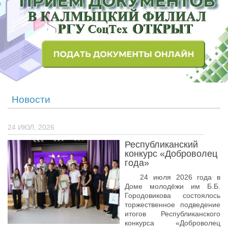
Учёный совет
Филиалы
История университета
Контакты РГУ СоцТех
Сведения об образовательной организации
Абитуриенту
Новости
Рейтинговые списки
24 ИЮЛ, 2026
Рекомендованные к зачислению
Республиканский
Приказы о зачислении
конкурс «Доброволец
года»
Студенту
24 июля 2026 года в
Личный кабинет
Доме молодёжи им Б.Б.
Городовикова состоялось
Расписание учебных занятий студентов на 2-ое
торжественное подведение
полугодие
итогов Республиканского
конкурса «Доброволец
Коллективные творческие дела